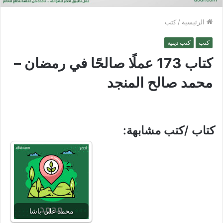
الرئيسية
/
كتب
كتب
كتب دينية
كتاب 173 عملًا صالحًا في رمضان –
محمد صالح المنجد
كتاب /كتب مشابهة:
محمد علي باشا