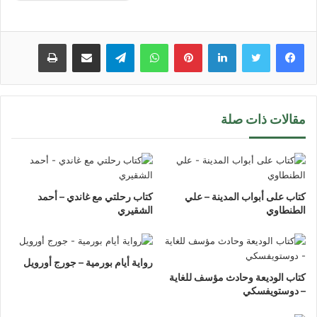
لينكدإن
بينتيريست
واتساب
تيلقرام
مشاركة عبر البريد
طباعة
مقالات ذات صلة
كتاب على أبواب المدينة – علي
كتاب رحلتي مع غاندي – أحمد
الطنطاوي
الشقيري
رواية أيام بورمية – جورج أورويل
كتاب الوديعة وحادث مؤسف للغاية
– دوستويفسكي