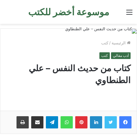
موسوعة أخضر للكتب
القائمة
الرئيسية
/
كتب
أدب مقالي
كتب
كتاب من حديث النفس – علي
الطنطاوي
لينكدإن
بينتيريست
واتساب
تيلقرام
مشاركة عبر البريد
طباعة