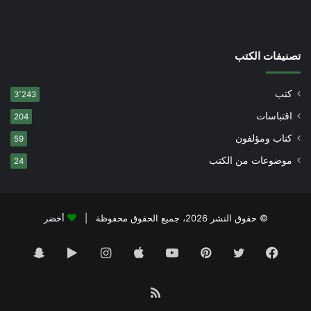
تصنيفات الكتب
كتب
3٬243
اقتباسات
204
كتاب ومؤلفون
59
موضوعات من الكتب
24
© حقوق النشر 2026، جميع الحقوق محفوظة |
أخضر
فيسبوك
تويتر
بينتيريست
يوتيوب
انستقرام
‏Google
سناب
Play
تشات
ملخص