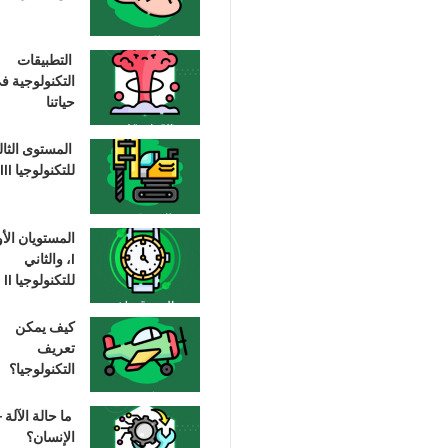
التطبيقات
التكنولوجية ف
حياتنا
المستوى الثا
للتكنولوجيا III
المستويان الأ
I، والثاني
للتكنولوجيا II
كيف يمكن
تعريف
التكنولوجيا؟
ما حالة الآلة –
الإنسان؟