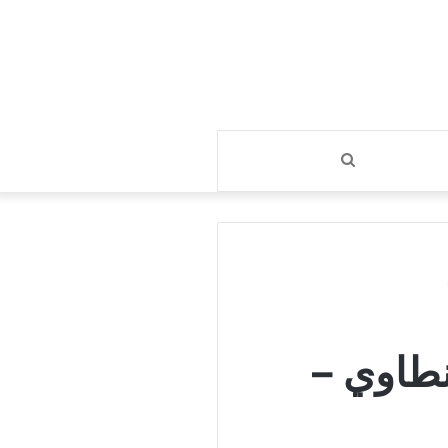
بحث
عن
نطاوي –