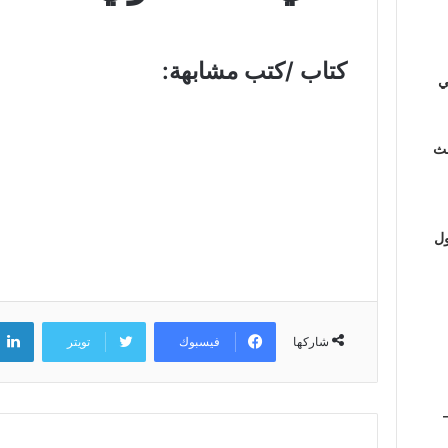
كتاب /كتب مشابهة:
ي
لث
ول
فيسبوك
تويتر
شاركها