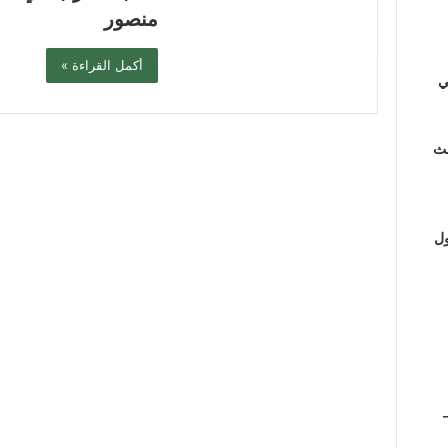
منصور
أكمل القراءة »
ي
لث
ول