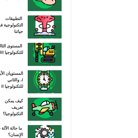
التطبيقات
التكنولوجية ف
حياتنا
المستوى الثا
للتكنولوجيا III
المستويان الأ
I، والثاني
للتكنولوجيا II
كيف يمكن
تعريف
التكنولوجيا؟
ما حالة الآلة –
الإنسان؟