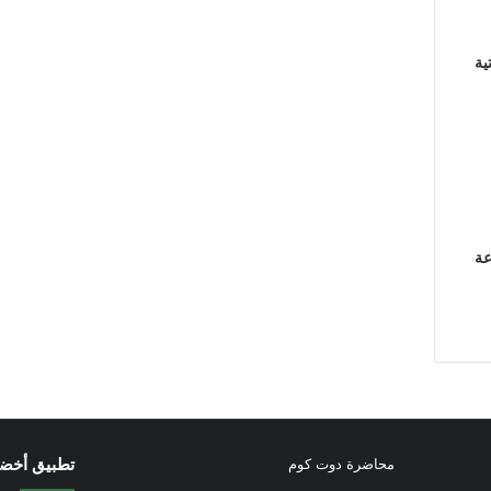
ية
عة
تطبيق أخض
محاضرة دوت كوم