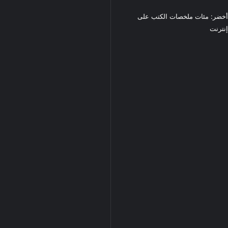
خضر: مئات ملخصات الكتب على
نترنت