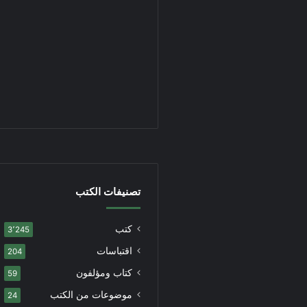
تصنيفات الكتب
كتب
3٬245
اقتباسات
204
كتاب ومؤلفون
59
موضوعات من الكتب
24