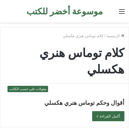
موسوعة أخضر للكتب
القائمة
الرئيسية
/
كلام توماس هنري هكسلي
كلام توماس هنري
هكسلي
مقولات على حسب الكاتب
أقوال وحكم توماس هنري هكسلي
أكمل القراءة »