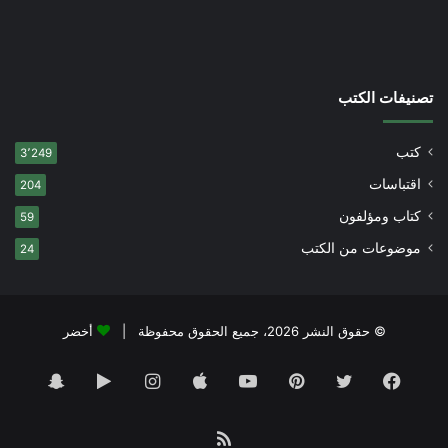
تصنيفات الكتب
كتب
3٬249
اقتباسات
204
كتاب ومؤلفون
59
موضوعات من الكتب
24
© حقوق النشر 2026، جميع الحقوق محفوظة |
أخضر
فيسبوك
تويتر
بينتيريست
يوتيوب
انستقرام
‏Google
سناب
Play
تشات
ملخص