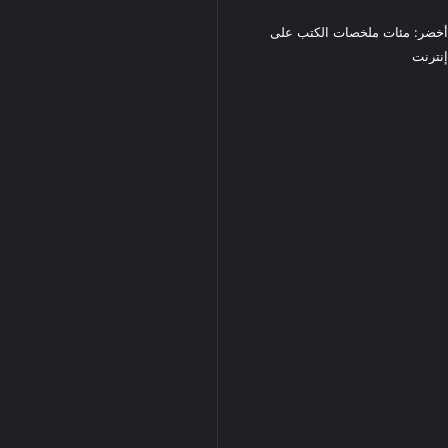
خضر: مئات ملخصات الكتب على
نترنت