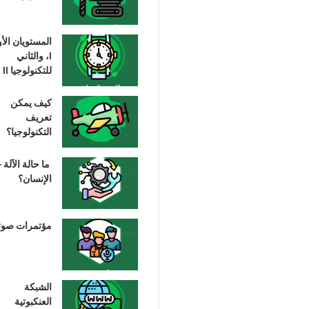
المستويان الأ
I، والثاني
للتكنولوجيا II
كيف يمكن
تعريف
التكنولوجيا؟
ما حالة الآلة –
الإنسان؟
مؤتمرات صوت
الشبكة
العنكبوتية