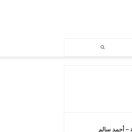
بحث
عن
ة – أحمد سالم