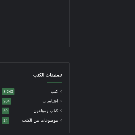
تصنيفات الكتب
كتب
3٬243
اقتباسات
204
كتاب ومؤلفون
59
موضوعات من الكتب
24