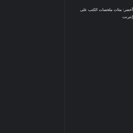
خضر: مئات ملخصات الكتب على
نترنت