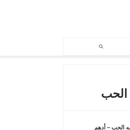
بحث
عن
الحب
 الحب – أدهم