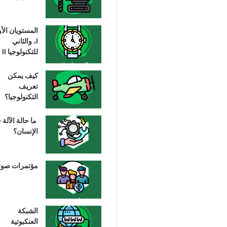
المستويان الأ
I، والثاني
للتكنولوجيا II
كيف يمكن
تعريف
التكنولوجيا؟
ما حالة الآلة –
الإنسان؟
مؤتمرات صوت
الشبكة
العنكبوتية