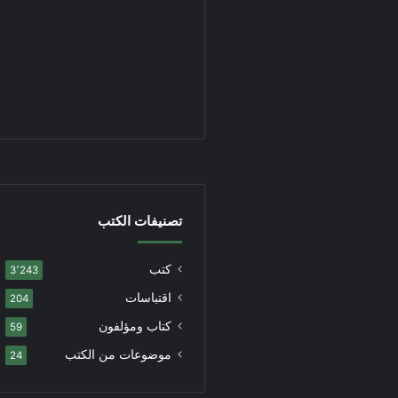
تصنيفات الكتب
كتب
3٬243
اقتباسات
204
كتاب ومؤلفون
59
موضوعات من الكتب
24