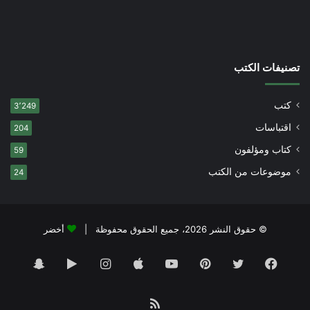
تصنيفات الكتب
كتب
3٬249
اقتباسات
204
كتاب ومؤلفون
59
موضوعات من الكتب
24
© حقوق النشر 2026، جميع الحقوق محفوظة |
أخضر
فيسبوك
تويتر
بينتيريست
يوتيوب
انستقرام
‏Google
سناب
Play
تشات
ملخص