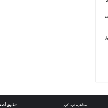
لث
ول
تطبيق أخض
محاضرة دوت كوم