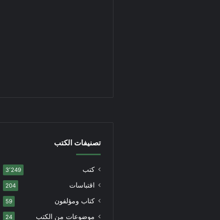
تصنيفات الكتب
كتب
3٬249
اقتباسات
204
كتاب ومؤلفون
59
موضوعات من الكتب
24