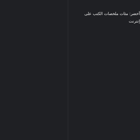
خضر: مئات ملخصات الكتب على
نترنت