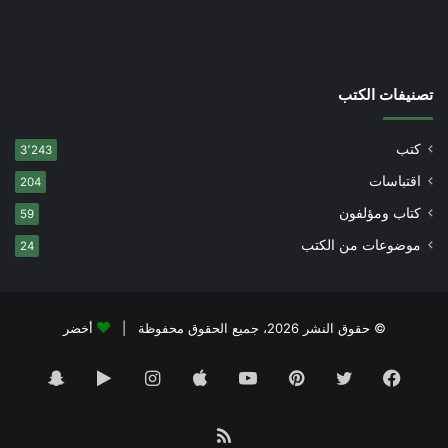
تصنيفات الكتب
كتب
3٬243
اقتباسات
204
كتاب ومؤلفون
59
موضوعات من الكتب
24
© حقوق النشر 2026، جميع الحقوق محفوظة |
أخضر
فيسبوك
تويتر
بينتيريست
يوتيوب
انستقرام
‏Google
سناب
Play
تشات
ملخص