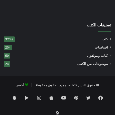
تصنيفات الكتب
كتب
3٬249
اقتباسات
204
كتاب ومؤلفون
59
موضوعات من الكتب
24
© حقوق النشر 2026، جميع الحقوق محفوظة |
أخضر
فيسبوك
تويتر
بينتيريست
يوتيوب
انستقرام
‏Google
سناب
Play
تشات
ملخص