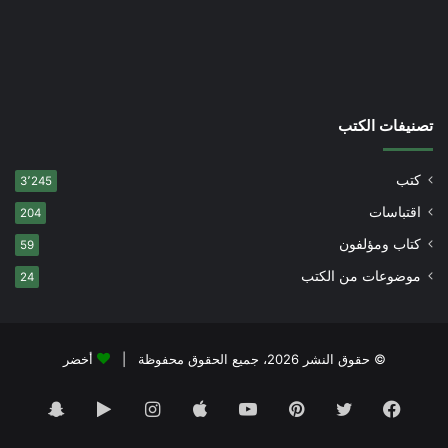
تصنيفات الكتب
كتب
3٬245
اقتباسات
204
كتاب ومؤلفون
59
موضوعات من الكتب
24
© حقوق النشر 2026، جميع الحقوق محفوظة |
أخضر
فيسبوك
تويتر
بينتيريست
يوتيوب
انستقرام
‏Google
سناب