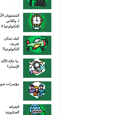
المستويان الأ
I، والثاني
للتكنولوجيا II
كيف يمكن
تعريف
التكنولوجيا؟
ما حالة الآلة –
الإنسان؟
مؤتمرات صوت
الشبكة
العنكبوتية