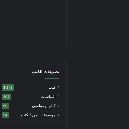
تصنيفات الكتب
كتب
3٬243
اقتباسات
204
كتاب ومؤلفون
59
موضوعات من الكتب
24