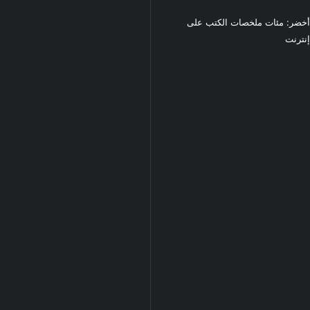
خضر: مئات ملخصات الكتب على
نترنت