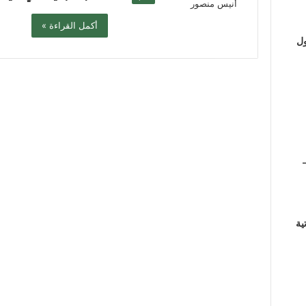
أكمل القراءة »
ول
ية