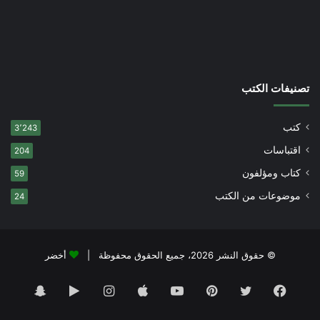
تصنيفات الكتب
كتب
3٬243
اقتباسات
204
كتاب ومؤلفون
59
موضوعات من الكتب
24
© حقوق النشر 2026، جميع الحقوق محفوظة |
أخضر
فيسبوك
تويتر
بينتيريست
يوتيوب
انستقرام
‏Google
سناب