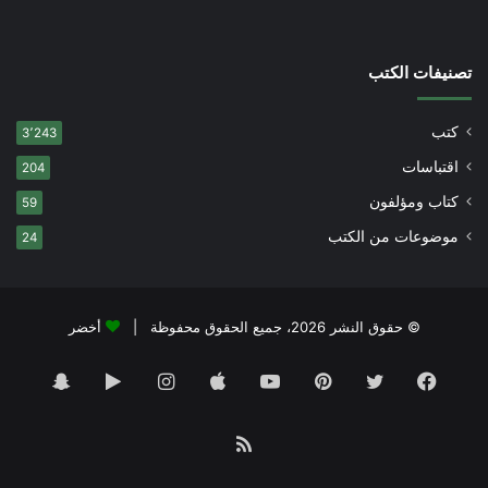
تصنيفات الكتب
كتب
3٬243
اقتباسات
204
كتاب ومؤلفون
59
موضوعات من الكتب
24
© حقوق النشر 2026، جميع الحقوق محفوظة |
أخضر
فيسبوك
تويتر
بينتيريست
يوتيوب
انستقرام
‏Google
سناب
Play
تشات
ملخص