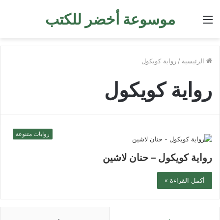
موسوعة أخضر للكتب
القائمة
الرئيسية
/
رواية كويكول
رواية كويكول
روايات متنوعة
رواية كويكول – حنان لاشين
أكمل القراءة »