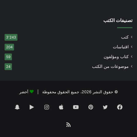
تصنيفات الكتب
كتب
3٬243
اقتباسات
204
كتاب ومؤلفون
59
موضوعات من الكتب
24
© حقوق النشر 2026، جميع الحقوق محفوظة |
أخضر
فيسبوك
تويتر
بينتيريست
يوتيوب
انستقرام
‏Google
سناب
Play
تشات
ملخص