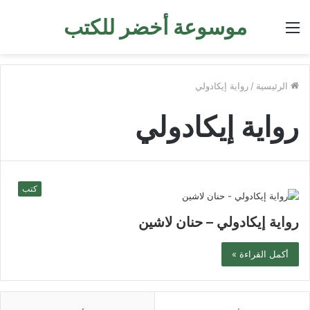
موسوعة أخضر للكتب
القائمة
الرئيسية
/
رواية إيكادولي
رواية إيكادولي
كتب
رواية إيكادولي – حنان لاشين
أكمل القراءة »