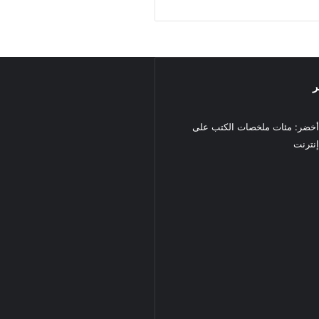
ر
خضر: مئات ملخصات الكتب على
نترنت