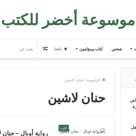
موسوعة أخضر للكتب
مقال
ت
شخص
كتاب ومؤلفون
تابعنا
عشوائي
الرئيسية
/
حنان لاشين
حنان لاشين
اض
ة
فل
كتب
رواية أوبال – حنان 