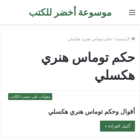
موسوعة أخضر للكتب
القائمة
الرئيسية
/
حكم توماس هنري هكسلي
حكم توماس هنري
هكسلي
مقولات على حسب الكاتب
أقوال وحكم توماس هنري هكسلي
أكمل القراءة »