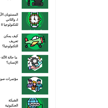
المستويان الأ
I، والثاني
للتكنولوجيا II
كيف يمكن
تعريف
التكنولوجيا؟
ما حالة الآلة –
الإنسان؟
مؤتمرات صوت
الشبكة
العنكبوتية