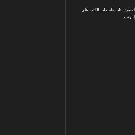
خضر: مئات ملخصات الكتب على
نترنت