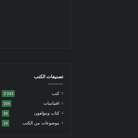
تصنيفات الكتب
كتب
3٬243
اقتباسات
204
كتاب ومؤلفون
59
موضوعات من الكتب
24