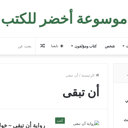
موسوعة أخضر للكتب
مقال
ت
شخص
كتاب ومؤلفون
تابعنا
عشوائي
الرئيسية
/
أن تبقى
أن تبقى
ي
لث
كتب
رواية أن تبقى – خو