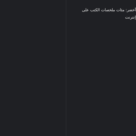
خضر: مئات ملخصات الكتب على
نترنت