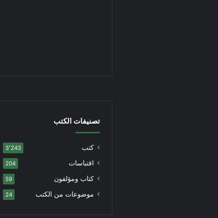
تصنيفات الكتب
كتب
3٬243
اقتباسات
204
كتاب ومؤلفون
59
موضوعات من الكتب
24