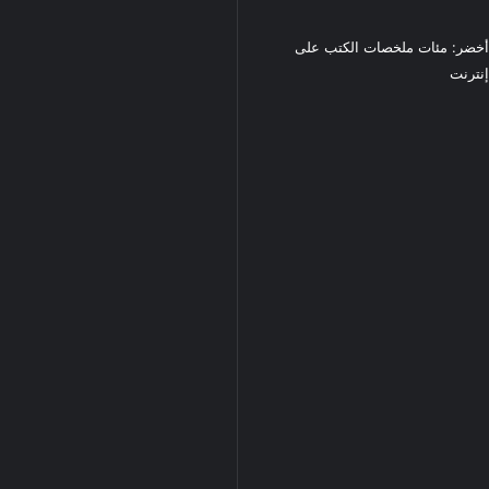
خضر: مئات ملخصات الكتب على
نترنت