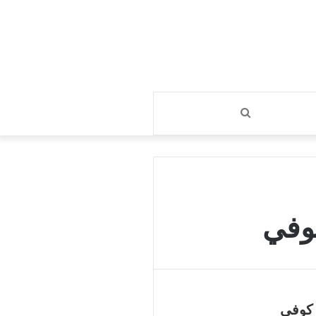
بحث
عن
وفي
 كوفي