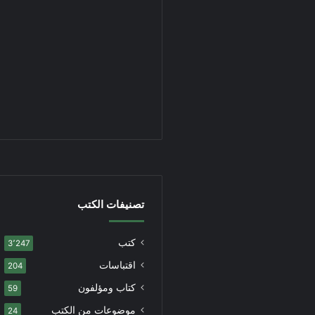
تصنيفات الكتب
كتب
3٬247
اقتباسات
204
كتاب ومؤلفون
59
موضوعات من الكتب
24