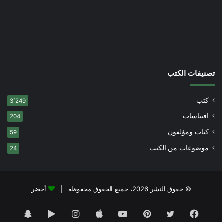
تصنيفات الكتب
كتب
3٬249
اقتباسات
204
كتاب ومؤلفون
59
موضوعات من الكتب
24
© حقوق النشر 2026، جميع الحقوق محفوظة |
أخضر
فيسبوك
تويتر
بينتيريست
يوتيوب
انستقرام
‏Google
سناب