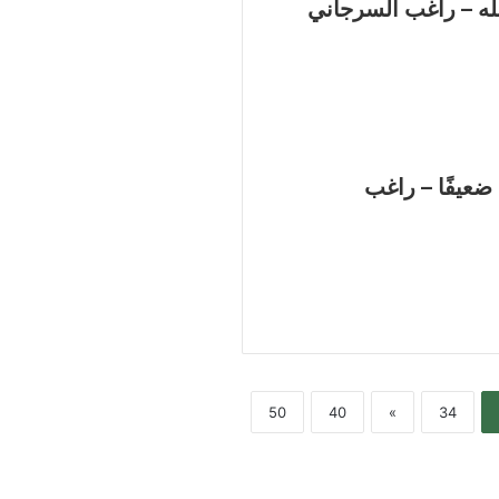
له – راغب السرجاني
ضعيفًا – راغب
50
40
»
34