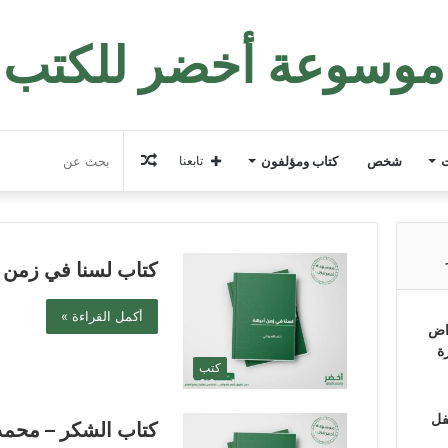
موسوعة أخضر للكتب
مقال
ت
شخص
كتاب ومؤلفون
تابعنا
عشوائي
كتاب لسنا في زمن 
أكمل القراءة »
اض
ة
كتب
فل
كتاب الشكر – محمد