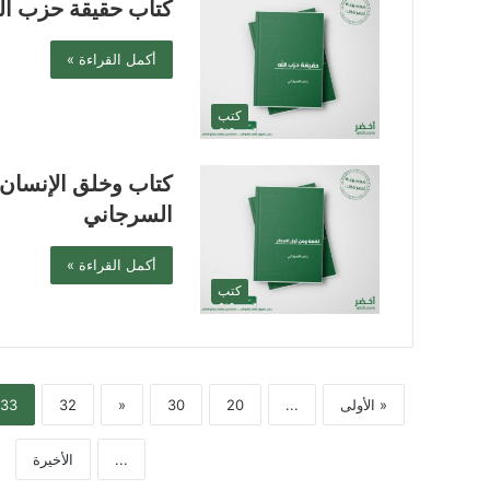
كتاب حقيقة حزب ال
أكمل القراءة »
كتب
كتاب وخلق الإنسان 
السرجاني
أكمل القراءة »
كتب
« الأولى
...
20
30
«
32
33
...
الأخيرة