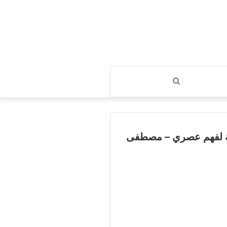
بحث
عن
لة لفهم عصري – مصطفى