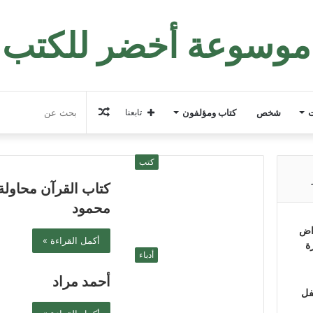
موسوعة أخضر للكتب
مقال
ت
شخص
كتاب ومؤلفون
تابعنا
عشوائي
كتب
كتاب القرآن محاو
محمود
اض
أكمل القراءة »
ة
أدباء
أحمد مراد
فل