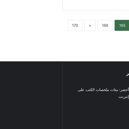
170
»
166
165
ر
خضر: مئات ملخصات الكتب على
نترنت