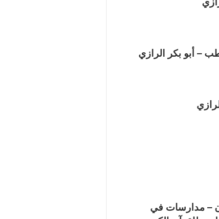
ب – أبو بكر الرازي
لرازي
ن – مدارسات في