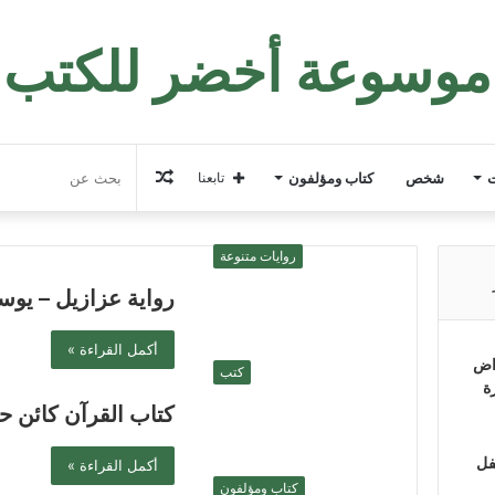
موسوعة أخضر للكتب
مقال
ت
شخص
كتاب ومؤلفون
تابعنا
عشوائي
روايات متنوعة
رواية عزازيل – يو
أكمل القراءة »
اض
كتب
ة
كتاب القرآن كائن
فل
أكمل القراءة »
كتاب ومؤلفون