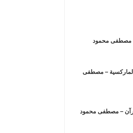
– مصطفى محمود
الماركسية – مصطفى
قرآن – مصطفى محمود