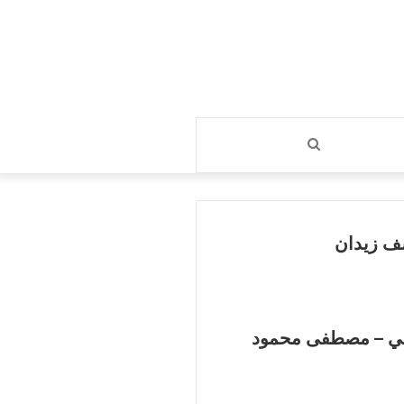
بحث
عن
سف زيدان
 حي – مصطفى محمود