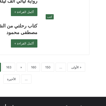
رواية ليالي ألف لي
أكمل القراءة »
كتب
كتاب رحلتي من الشك
مصطفى محمود
أكمل القراءة »
« الأولى
...
150
160
«
163
...
الأخيرة