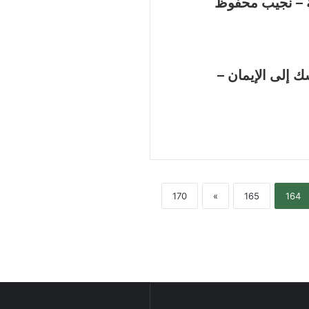
لة – نجيب محفوظ
 إلى الإيمان –
170
»
165
164