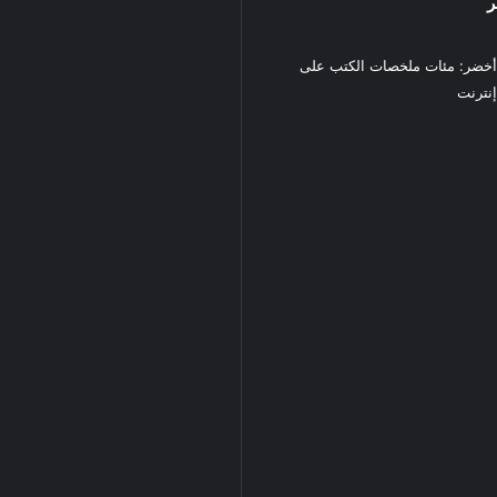
ر
خضر: مئات ملخصات الكتب على
نترنت