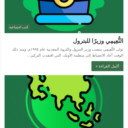
كتب اجتماعية
النُّعِيمِي وزيرًا للبترول
تولى النُّعِيمِي منصب وزير البترول والثروة المعدنية عام ١٩٩٥م، ومنذ ذلك
الوقت أعاد الانضباط إلى منظمة الأوبك، التي افتقدت التركيز…
أكمل القراءة »