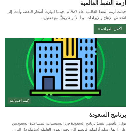
أزمة النفط العالمية
حدثت أزمة النفط العالمية عام ١٩٨٦م، حينما انهارت أسعار النفط، وأدت إلى
انخفاض الإنتاج والإيرادات، بدأ الأمر تدريجيًّا مع تفعيل…
أكمل القراءة »
كتب اجتماعية
برنامج السعودة
تولى النُّعِيمِي تنفيذ برنامج السعودة في السبعينيات، لمساعدة السعوديين
على ارتقاء سلم أرامكو، فانضم إلى لجنة القوى العاملة (سامكوم)، التي…