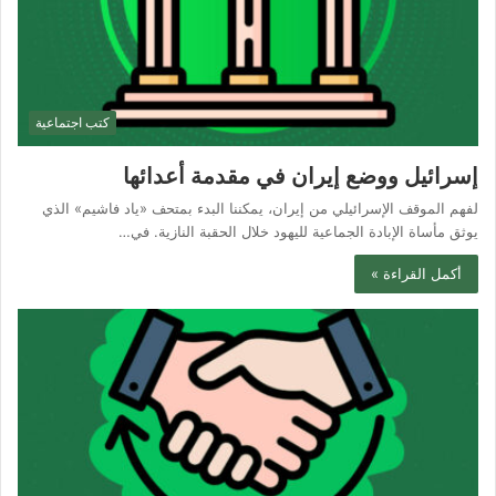
كتب اجتماعية
إسرائيل ووضع إيران في مقدمة أعدائها
لفهم الموقف الإسرائيلي من إيران، يمكننا البدء بمتحف «ياد فاشيم» الذي
يوثق مأساة الإبادة الجماعية لليهود خلال الحقبة النازية. في…
أكمل القراءة »