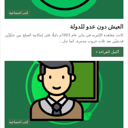
كتب اجتماعية
العيش دون عدو للدولة
كانت معاهدة الإليزيه في يناير عام 1963م دليلًا على إمكانية الصلح بين عدُوَّيْن
قديمَيْن بعد ثلاث حروب مدمرة، كما تدل…
أكمل القراءة »
كتب اجتماعية