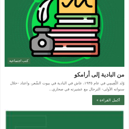
كتب اجتماعية
من البادية إلى أرامكو
وُلد النُّعِيمِي في عام ١٩٣٥، عاش في البادية في بيوت الشّعر، واعتاد -خلال
سنواته الأولى- الترحال مع عشيرته في صحاري…
أكمل القراءة »