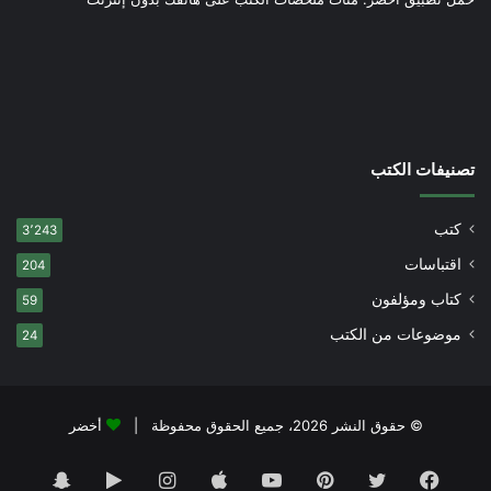
تصنيفات الكتب
كتب
3٬243
اقتباسات
204
كتاب ومؤلفون
59
موضوعات من الكتب
24
© حقوق النشر 2026، جميع الحقوق محفوظة |
أخضر
فيسبوك
تويتر
بينتيريست
يوتيوب
انستقرام
‏Google
سناب