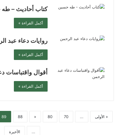
كتاب أحاديث – طه
أكمل القراءة »
روايات دعاء عبد ال
أكمل القراءة »
أقوال واقتباسات دع
أكمل القراءة »
« الأولى
...
70
80
«
88
89
...
الأخيرة