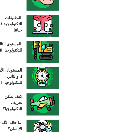
التطبيقات
التكنولوجية ف
حياتنا
المستوى الثا
للتكنولوجيا III
المستويان الأ
I، والثاني
للتكنولوجيا II
كيف يمكن
تعريف
التكنولوجيا؟
ما حالة الآلة –
الإنسان؟