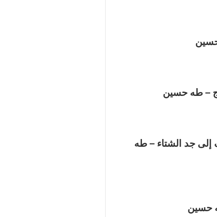
حسين
ج – طه حسين
إلى جد الشتاء – طه
ه حسين