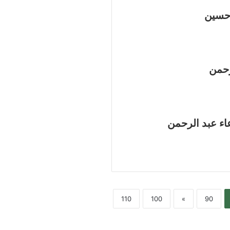
 حسين
رحمن
اء عبد الرحمن
110
100
»
90