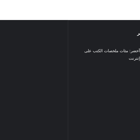
ر
خضر: مئات ملخصات الكتب على
نترنت