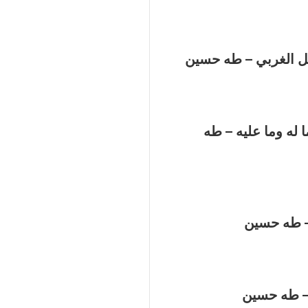
يل الغربي – طه حسين
ا له وما عليه – طه
 – طه حسين
– طه حسين