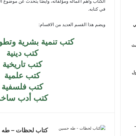
الكتاب وأهم أعماله ومؤلفاته، وأيضًا يتحدث عن موضوع ا
في كتابه.
ويضم هذا القسم العديد من الاقسام:
ي
كتب تنمية بشرية وتطو
لث
كتب دينية
كتب تاريخية
ول
كتب علمية
كتب فلسفية
كتب أدب ساخر
كتاب لحظات – طه 