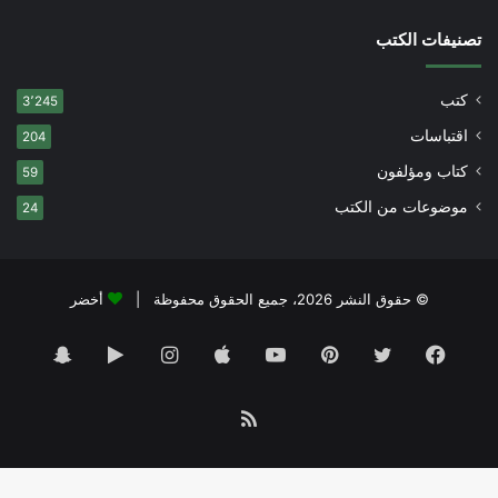
تصنيفات الكتب
كتب
3٬245
اقتباسات
204
كتاب ومؤلفون
59
موضوعات من الكتب
24
© حقوق النشر 2026، جميع الحقوق محفوظة |
أخضر
فيسبوك
تويتر
بينتيريست
يوتيوب
انستقرام
‏Google
سناب
Play
تشات
ملخص
الموقع