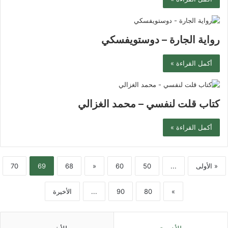
رواية الجارة – دوستويفسكي
أكمل القراءة »
كتاب قلت لنفسي – محمد الغزالي
أكمل القراءة »
« الأولى
...
50
60
«
68
69
70
»
80
90
...
الأخيرة