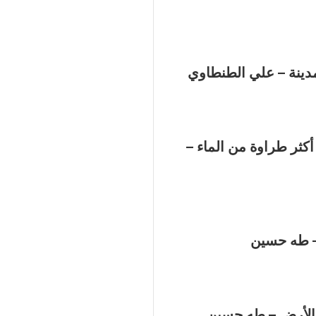
دينة – علي الطنطاوي
أكثر طراوة من الماء –
– طه حسين
الأرض – طه حسين