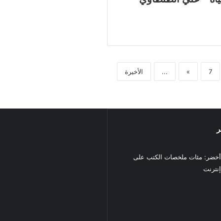
7
»
...
الأخيرة
ر
خضر: مئات ملخصات الكتب على
نترنت