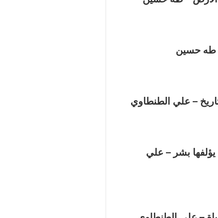
– طه حسين
اريخ – علي الطنطاوي
يؤلفها بشر – علي
ة – علي الطنطاوي