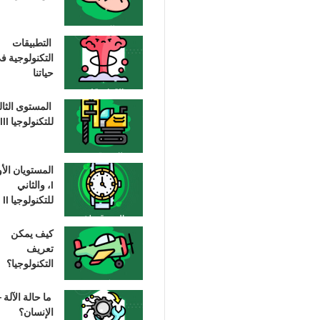
التطبيقات
التكنولوجية ف
حياتنا
المستوى الثا
للتكنولوجيا III
المستويان الأ
I، والثاني
للتكنولوجيا II
كيف يمكن
تعريف
التكنولوجيا؟
ما حالة الآلة –
الإنسان؟