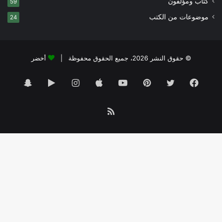
كتاب ومؤلفون
59
موضوعات من الكتب
24
© حقوق النشر 2026، جميع الحقوق محفوظة |
أخضر
فيسبوك
تويتر
بينتيريست
يوتيوب
انستقرام
‏Google
سناب
Play
تشات
ملخص
الموقع
RSS