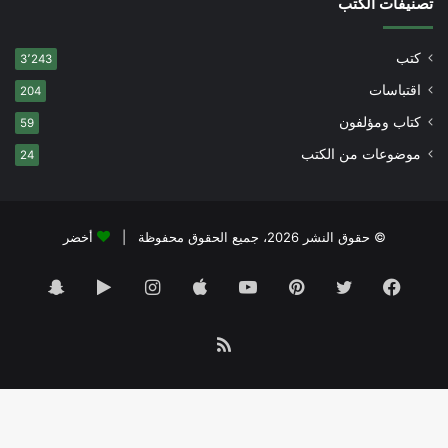
تصنيفات الكتب
كتب
3٬243
اقتباسات
204
كتاب ومؤلفون
59
موضوعات من الكتب
24
© حقوق النشر 2026، جميع الحقوق محفوظة |
أخضر
فيسبوك
تويتر
بينتيريست
يوتيوب
انستقرام
‏Google
سناب
Play
تشات
ملخص
الموقع
RSS