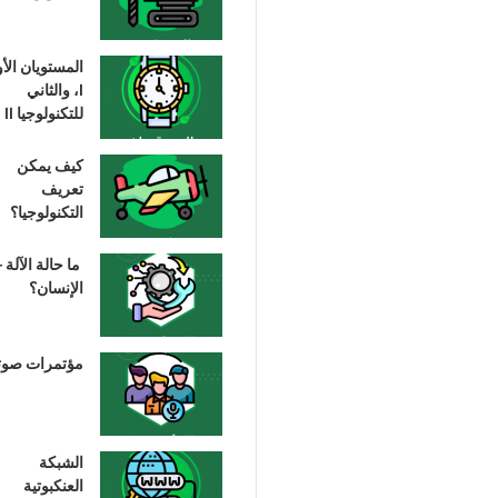
المستويان الأ
I، والثاني
للتكنولوجيا II
كيف يمكن
تعريف
التكنولوجيا؟
ما حالة الآلة –
الإنسان؟
مؤتمرات صوت
الشبكة
العنكبوتية