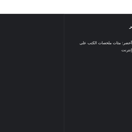
ر
خضر: مئات ملخصات الكتب على
نترنت