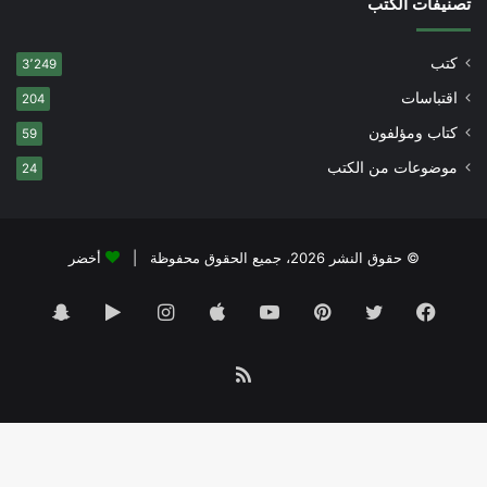
تصنيفات الكتب
كتب
3٬249
اقتباسات
204
كتاب ومؤلفون
59
موضوعات من الكتب
24
© حقوق النشر 2026، جميع الحقوق محفوظة |
أخضر
فيسبوك
تويتر
بينتيريست
يوتيوب
انستقرام
‏Google
سناب
Play
تشات
ملخص
الموقع
RSS