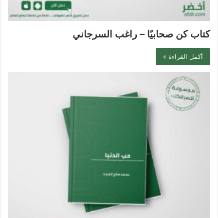
كتاب كن صحابيًا – راغب السرجاني
أكمل القراءة »