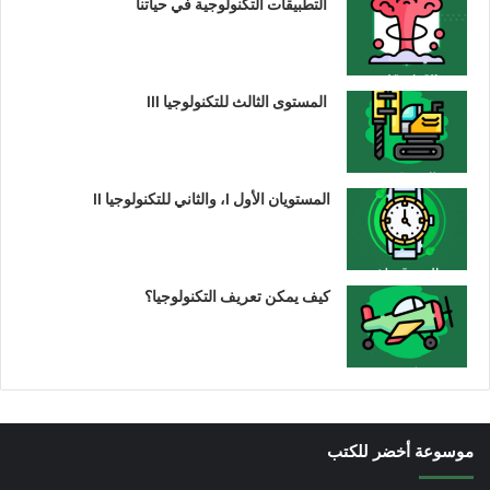
التطبيقات التكنولوجية في حياتنا
المستوى الثالث للتكنولوجيا III
المستويان الأول I، والثاني للتكنولوجيا II
كيف يمكن تعريف التكنولوجيا؟
موسوعة أخضر للكتب