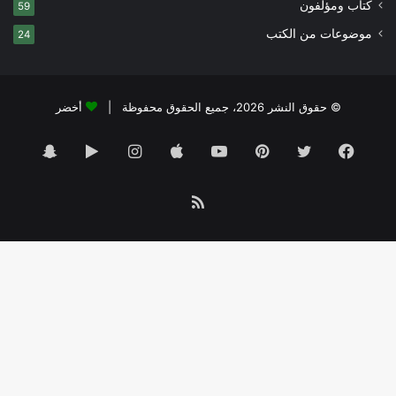
كتاب ومؤلفون
59
موضوعات من الكتب
24
© حقوق النشر 2026، جميع الحقوق محفوظة |
أخضر
فيسبوك
تويتر
بينتيريست
يوتيوب
انستقرام
‏Google
سناب
Play
تشات
ملخص
الموقع
RSS