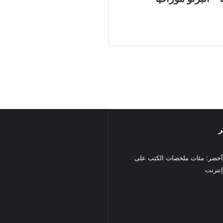
ر
خضر: مئات ملخصات الكتب على
نترنت