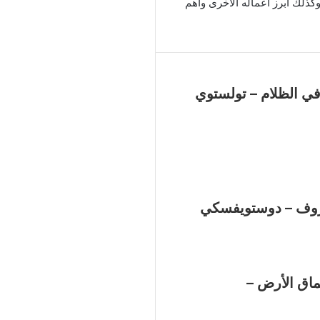
كذلك أبرز أعماله الأخرى وأهم
ي الظلام – تولستوي
مازوف – دوستويفسكي
ماق الأرض –