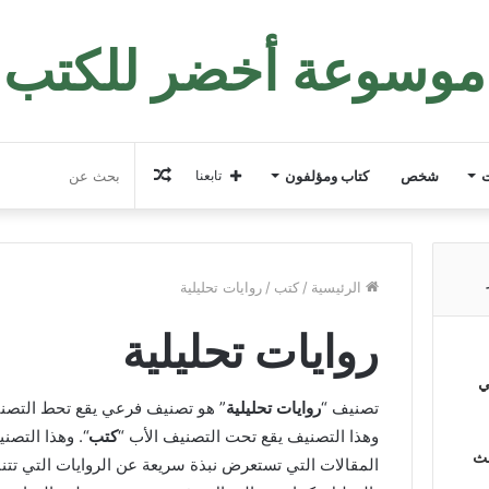
موسوعة أخضر للكتب
مقال
ت
شخص
كتاب ومؤلفون
تابعنا
عشوائي
الرئيسية
/
كتب
/
روايات تحليلية
روايات تحليلية
ي
تصنيف “
روايات تحليلية
” هو تصنيف فرعي يقع تحط التصني
وهذا التصنيف يقع تحت التصنيف الأب “
كتب
“. وهذا التص
لث
المقالات التي تستعرض نبذة سريعة عن الروايات التي تت