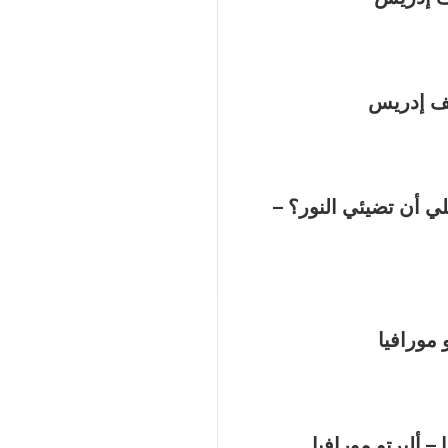
سف إدريس
ليلي أن تضيئي النور؟ –
و مورافيا
– ألبرتو مورافيا