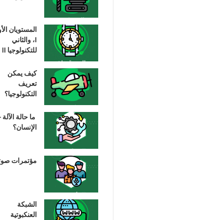
المستويان الأ
I، والثاني
للتكنولوجيا II
كيف يمكن
تعريف
التكنولوجيا؟
ما حالة الآلة –
الإنسان؟
مؤتمرات صوت
الشبكة
العنكبوتية