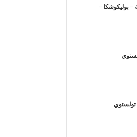
ة – بوليكوشكا –
لستوي
 تولستوي