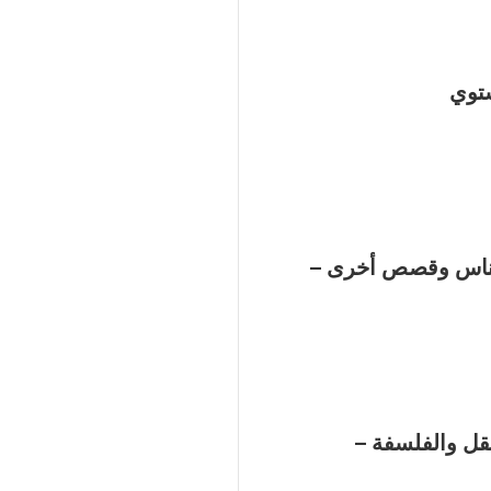
ستوي
لناس وقصص أخرى –
قل والفلسفة –