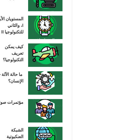
المستويان الأ
I، والثاني
للتكنولوجيا II
كيف يمكن
تعريف
التكنولوجيا؟
ما حالة الآلة –
الإنسان؟
مؤتمرات صوت
الشبكة
العنكبوتية