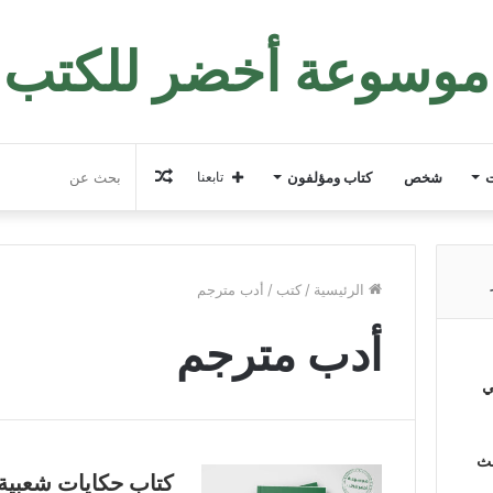
موسوعة أخضر للكتب
مقال
ت
شخص
كتاب ومؤلفون
تابعنا
عشوائي
الرئيسية
/
كتب
/
أدب مترجم
أدب مترجم
ي
لث
كتاب حكايات شعبية