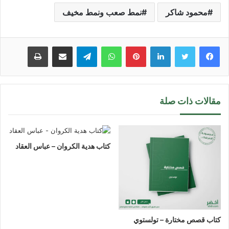
محمود شاكر
نمط صعب ونمط مخيف
لينكدإن
بينتيريست
واتساب
تيلقرام
مشاركة عبر البريد
طباعة
مقالات ذات صلة
كتاب هدية الكروان – عباس العقاد
كتاب قصص مختارة – تولستوي