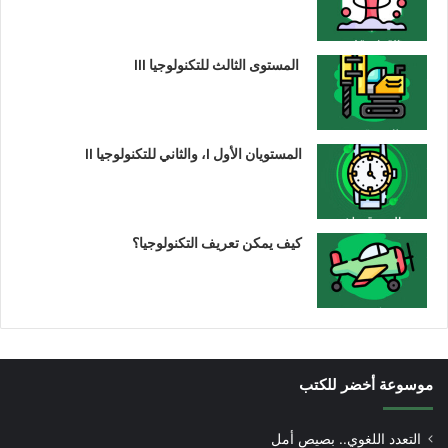
المستوى الثالث للتكنولوجيا III
المستويان الأول I، والثاني للتكنولوجيا II
كيف يمكن تعريف التكنولوجيا؟
موسوعة أخضر للكتب
التعدد اللغوي.. بصيص أمل