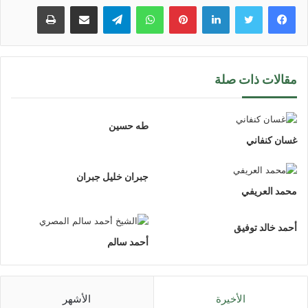
لينكدإن
بينتيريست
واتساب
تيلقرام
مشاركة عبر البريد
طباعة
مقالات ذات صلة
طه حسين
غسان كنفاني
جبران خليل جبران
محمد العريفي
أحمد خالد توفيق
أحمد سالم
الأخيرة
الأشهر