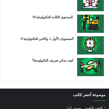
المستوى الثالث للتكنولوجيا III
المستويان الأول I، والثاني للتكنولوجيا II
كيف يمكن تعريف التكنولوجيا؟
موسوعة أخضر للكتب
التعدد اللغوي.. بصيص أمل