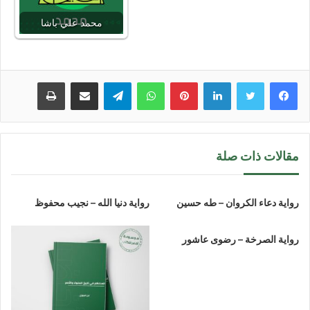
محمد علي باشا
لينكدإن
بينتيريست
واتساب
تيلقرام
مشاركة عبر البريد
طباعة
مقالات ذات صلة
رواية دعاء الكروان – طه حسين
رواية دنيا الله – نجيب محفوظ
رواية الصرخة – رضوى عاشور