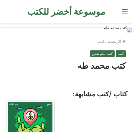
موسوعة أخضر للكتب
القائمة
الرئيسية
/
كتب
كتب
كتب علم نفس
كتب محمد طه
كتاب /كتب مشابهة: