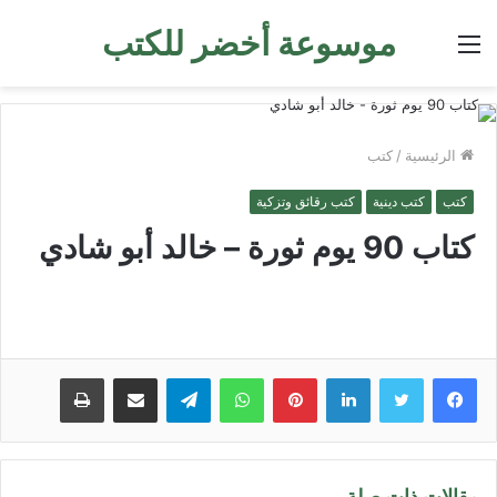
موسوعة أخضر للكتب
القائمة
الرئيسية
/
كتب
كتب
كتب دينية
كتب رقائق وتزكية
كتاب 90 يوم ثورة – خالد أبو شادي
لينكدإن
بينتيريست
واتساب
تيلقرام
مشاركة عبر البريد
طباعة
مقالات ذات صلة