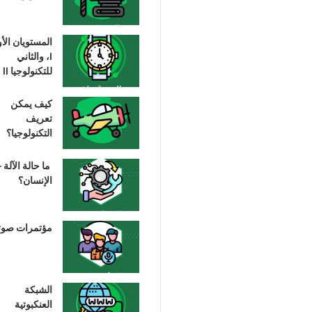
المستويان الأ
I، والثاني
للتكنولوجيا II
كيف يمكن
تعريف
التكنولوجيا؟
ما حالة الآلة –
الإنسان؟
مؤتمرات صوت
الشبكة
العنكبوتية