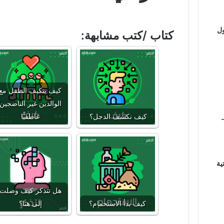
ول
كتاب /كتب مشابهة:
كيف يتكيف الطفل مع
الوالدين غير الناضجين
كيف نكشف الدجل؟
عاطفيًّا
ية
هل تتذكر كيف وصلت
كيف بدأ الاستحمام؟
إلى هنا؟