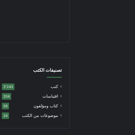
تصنيفات الكتب
كتب
3٬243
اقتباسات
204
كتاب ومؤلفون
59
موضوعات من الكتب
24