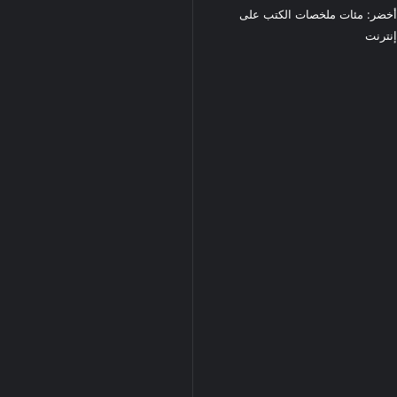
خضر: مئات ملخصات الكتب على
نترنت