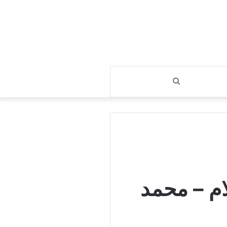
بحث
عن
ام – محمد