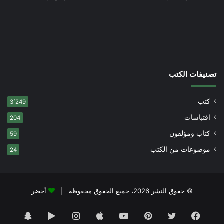
تصنيفات الكتب
كتب
3٬249
اقتباسات
204
كتاب ومؤلفون
59
موضوعات من الكتب
24
© حقوق النشر 2026، جميع الحقوق محفوظة |
أخضر
فيسبوك
تويتر
بينتيريست
يوتيوب
انستقرام
‏Google
سناب