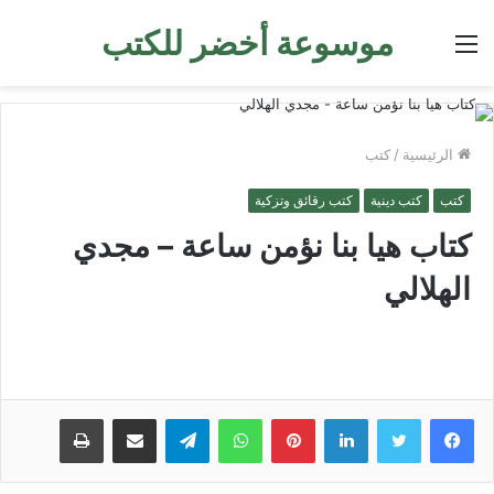
موسوعة أخضر للكتب
القائمة
الرئيسية
/
كتب
كتب
كتب دينية
كتب رقائق وتزكية
كتاب هيا بنا نؤمن ساعة – مجدي
الهلالي
لينكدإن
بينتيريست
واتساب
تيلقرام
مشاركة عبر البريد
طباعة