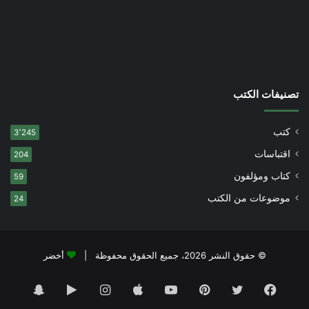
تصنيفات الكتب
كتب
3٬245
اقتباسات
204
كتاب ومؤلفون
59
موضوعات من الكتب
24
© حقوق النشر 2026، جميع الحقوق محفوظة |
أخضر
فيسبوك
تويتر
بينتيريست
يوتيوب
انستقرام
‏Google
سناب