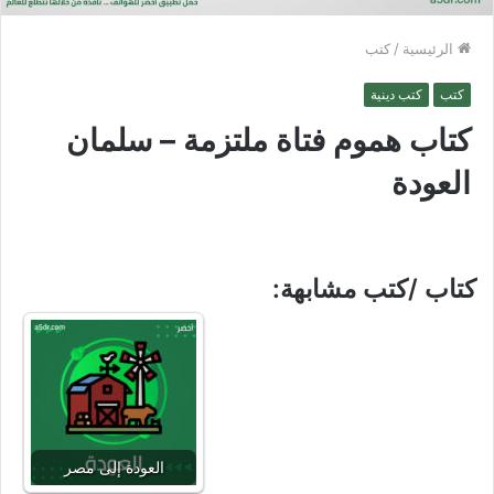
الرئيسية
/
كتب
كتب
كتب دينية
كتاب هموم فتاة ملتزمة – سلمان
العودة
كتاب /كتب مشابهة:
العودة إلى مصر