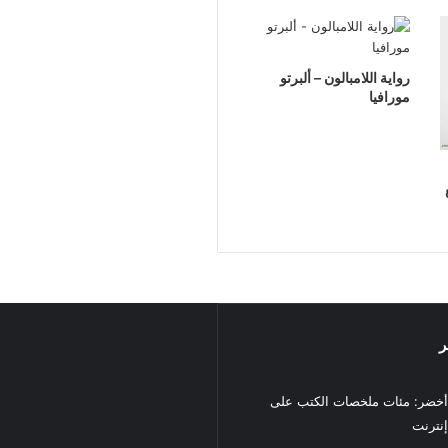
رواية اللامبالون – ألبرتو
مورافيا
ر
خضر: مئات ملخصات الكتب على
نترنت