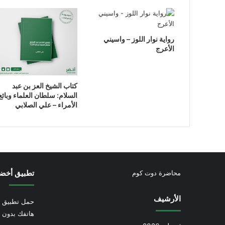
رواية نوار اللوز – واسيني
الأعرج
كتاب الشيخ العز بن عبد
السلام: سلطان العلماء وبائع
الأمراء – علي الصلابي
تطبيق أخض
محاضرة دوت كوم
الأرشيف
حمل تطبيق أ
هاتفك بدون إ