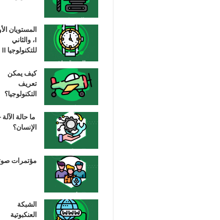
المستويان الأ
I، والثاني
للتكنولوجيا II
كيف يمكن
تعريف
التكنولوجيا؟
ما حالة الآلة –
الإنسان؟
مؤتمرات صوت
الشبكة
العنكبوتية