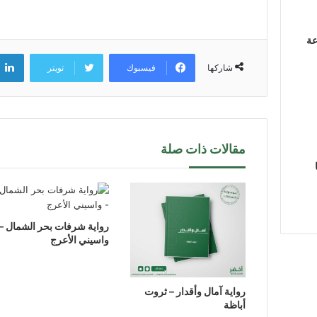
عة
فيسبوك
تويتر
شاركها
مقالات ذات صلة
رواية شرفات بحر الشمال –
واسيني الأعرج
رواية آمال وأقدار – ثروت
أباظة