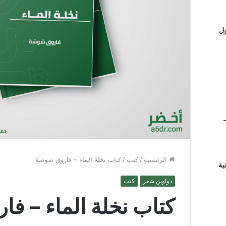
ول
الرئيسية
/
كتب
/
كتاب نخلة الماء – فاروق شوشة
ية
دواوين شعر
كتب
كتاب نخلة الماء – ف