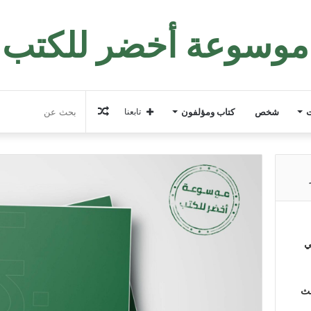
موسوعة أخضر للكتب
مقال
ت
شخص
كتاب ومؤلفون
تابعنا
عشوائي
ي
لث